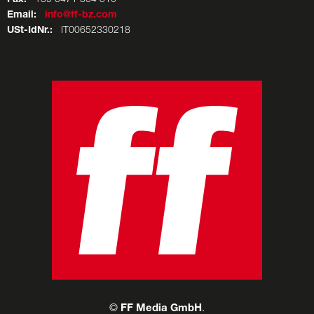
Fax:
Email:
info@ff-bz.com
USt-IdNr.:
IT00652330218
©
FF Media GmbH
.