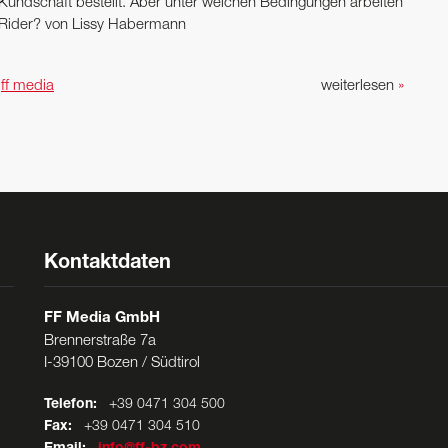
 ­Kundschaft bestellt. Aber unter welchen Bedingungen arbeiten
 Rider? von Lissy Habermann
n
ff media
weiterlesen
»
Kontaktdaten
FF Media GmbH
Brennerstraße 7a
I-39100 Bozen / Südtirol
Telefon:
+39 0471 304 500
Fax:
+39 0471 304 510