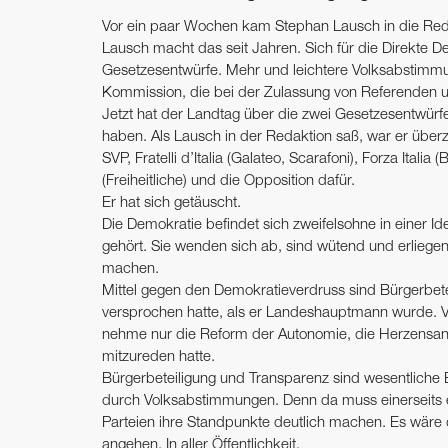
Vor ein paar Wochen kam Stephan Lausch in die Reda
Lausch macht das seit Jahren. Sich für die Direkte De
Gesetzesentwürfe. Mehr und leichtere Volksabstimmu
Kommission, die bei der Zulassung von Referenden u
Jetzt hat der Landtag über die zwei Gesetzesentwür
haben. Als Lausch in der Redaktion saß, war er über
SVP, Fratelli d’Italia (Galateo, Scarafoni), Forza Ital
(Freiheitliche) und die Opposition dafür.
Er hat sich getäuscht.
Die Demokratie befindet sich zweifelsohne in einer Ide
gehört. Sie wenden sich ab, sind wütend und erliegen
machen.
Mittel gegen den Demokratieverdruss sind Bürgerbet
versprochen hatte, als er Landeshauptmann wurde. Vo
nehme nur die Reform der Autonomie, die Herzensang
mitzureden hatte.
Bürgerbeteiligung und Transparenz sind wesentlich
durch Volksabstimmungen. Denn da muss einerseits ei
Parteien ihre Standpunkte deutlich machen. Es wäre d
angehen. In aller Öffentlichkeit.