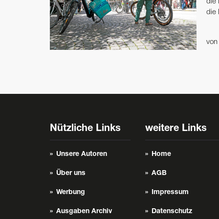
die
die
vo
Nützliche Links
weitere Links
Unsere Autoren
Home
Über uns
AGB
Werbung
Impressum
Ausgaben Archiv
Datenschutz