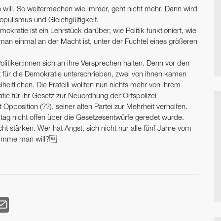
will. So weitermachen wie immer, geht nicht mehr. Dann wird
opulismus und Gleichgültigkeit.
ratie ist ein Lehrstück darüber, wie Politik funktioniert, wie
man einmal an der Macht ist, unter der Fuchtel eines größeren
litiker:innen sich an ihre Versprechen halten. Denn vor den
 für die Demokratie unterschrieben, zwei von ihnen kamen
reiheitlichen. Die Fratelli wollten nun nichts mehr von ihrem
tie für ihr Gesetz zur Neuordnung der Ortspolizei
pposition (??), seiner alten Partei zur Mehrheit verholfen.
tag nicht offen über die Gesetzesentwürfe geredet wurde.
cht stärken. Wer hat Angst, sich nicht nur alle fünf Jahre vom
Stimme man will?