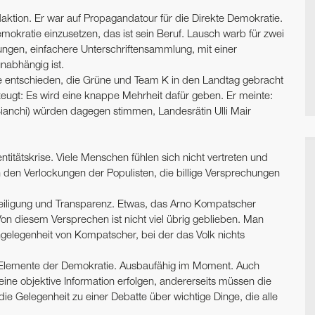
ktion. Er war auf Propagandatour für die Direkte Demokratie.
mokratie einzusetzen, das ist sein Beruf. Lausch warb für zwei
ngen, einfachere Unterschriftensammlung, mit einer
nabhängig ist.
fe entschieden, die Grüne und Team K in den Landtag gebracht
zeugt: Es wird eine knappe Mehrheit dafür geben. Er meinte:
ia (Bianchi) würden dagegen stimmen, Landesrätin Ulli Mair
ntitätskrise. Viele Menschen fühlen sich nicht vertreten und
 den Verlockungen der Populisten, die billige Versprechungen
eiligung und Transparenz. Etwas, das Arno Kompatscher
n diesem Versprechen ist nicht viel übrig geblieben. Man
elegenheit von Kompatscher, bei der das Volk nichts
e Elemente der Demokratie. Ausbaufähig im Moment. Auch
ne objektive Information erfolgen, andererseits müssen die
ie Gelegenheit zu einer Debatte über wichtige Dinge, die alle