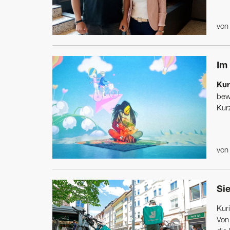
vo
Im
Kur
bew
Kurz
vo
Si
Kur
Von 