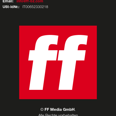
Email:
info@ff-bz.com
USt-IdNr.:
IT00652330218
©
FF Media GmbH
.
Alle Rechte vorbehalten