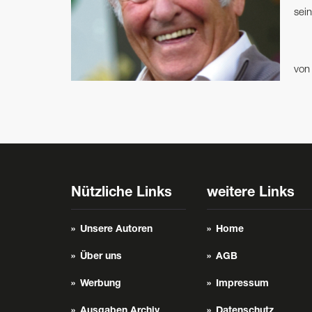
sein
vo
Nützliche Links
weitere Links
Unsere Autoren
Home
Über uns
AGB
Werbung
Impressum
Ausgaben Archiv
Datenschutz