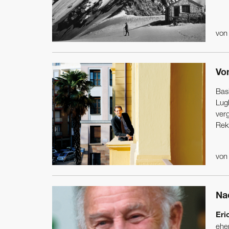
vo
Vo
Bas
Lugl
ver
Rek
vo
Na
Eri
ehe