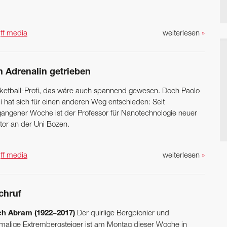
n
ff media
weiterlesen
»
n Adrenalin getrieben
ketball-Profi, das wäre auch spannend gewesen. Doch Paolo
i hat sich für einen anderen Weg entschieden: Seit
gangener Woche ist der Professor für Nanotechnologie neuer
tor an der Uni Bozen.
n
ff media
weiterlesen
»
chruf
ch Abram (1922–2017)
Der quirlige Bergpionier und
malige Extrembergsteiger ist am Montag dieser Woche in