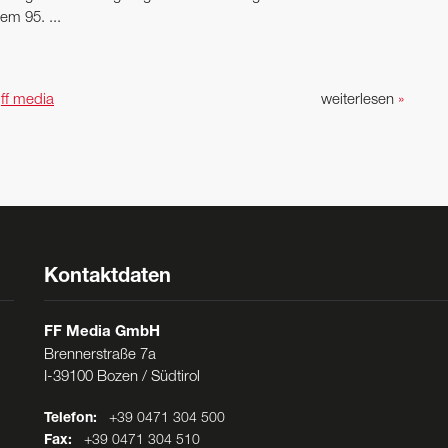
em 95. ...
n
ff media
weiterlesen
»
Kontaktdaten
FF Media GmbH
Brennerstraße 7a
I-39100 Bozen / Südtirol
Telefon:
+39 0471 304 500
Fax:
+39 0471 304 510