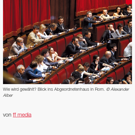
Wie wird gewählt? Blick ins Abgeordnetenhaus in Rom.
© Alexander
Alber
von
ff media