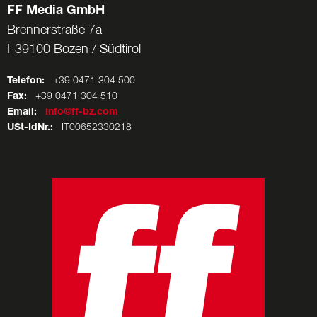
FF Media GmbH
Brennerstraße 7a
I-39100 Bozen / Südtirol
Telefon:
+39 0471 304 500
Fax:
+39 0471 304 510
Email:
info@ff-bz.com
USt-IdNr.:
IT00652330218