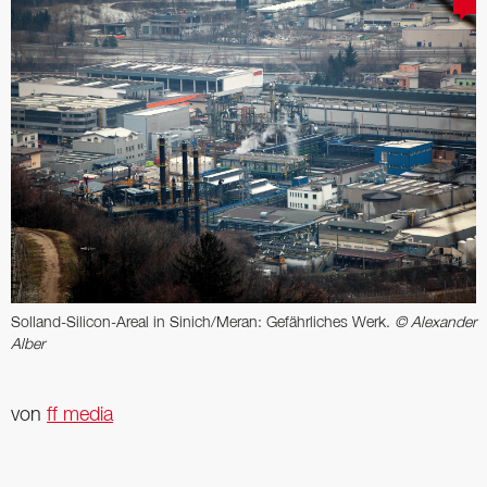
Solland-Silicon-Areal in Sinich/Meran: Gefährliches Werk.
© Alexander
Alber
von
ff media