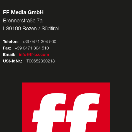
FF Media GmbH
Brennerstraße 7a
I-39100 Bozen / Südtirol
Telefon:
+39 0471 304 500
Fax:
+39 0471 304 510
Email:
info@ff-bz.com
USt-IdNr.:
IT00652330218