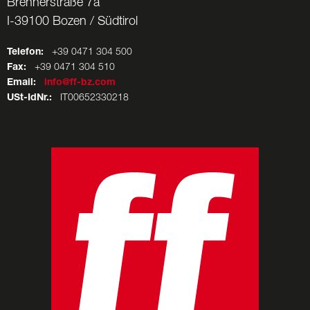
Brennerstraße 7a
I-39100 Bozen / Südtirol
Telefon:
+39 0471 304 500
Fax:
+39 0471 304 510
Email:
info@ff-bz.com
USt-IdNr.:
IT00652330218