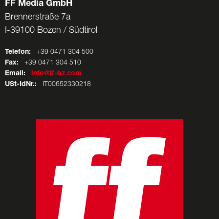
FF Media GmbH
Brennerstraße 7a
I-39100 Bozen / Südtirol
Telefon:
+39 0471 304 500
Fax:
+39 0471 304 510
Email:
info@ff-bz.com
USt-IdNr.:
IT00652330218