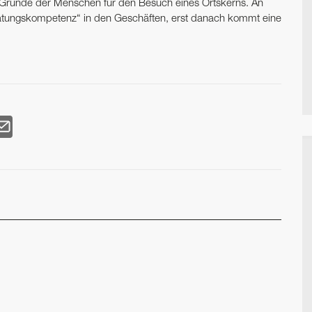
en Gründe der Menschen für den Besuch eines Ortskerns. An
eratungskompetenz“ in den Geschäften, erst danach kommt eine