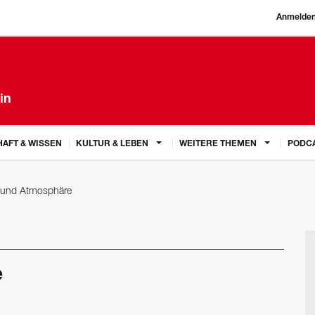
Anmelde
in
AFT & WISSEN
KULTUR & LEBEN
WEITERE THEMEN
PODC
e und Atmosphäre
e