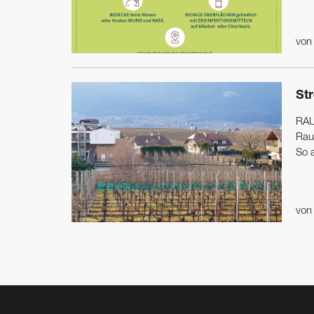
vo
St
RAU
Rau
So 
vo