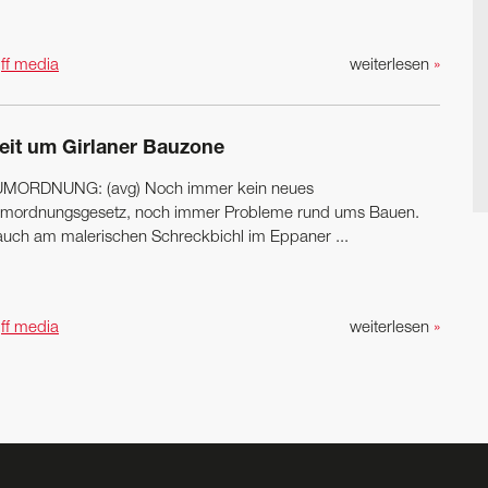
n
ff media
weiterlesen
»
reit um Girlaner Bauzone
MORDNUNG: (avg) Noch immer kein neues
mordnungsgesetz, noch immer Probleme rund ums Bauen.
auch am malerischen Schreckbichl im Eppaner ...
n
ff media
weiterlesen
»