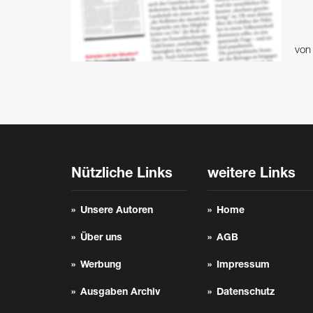
vo
Nützliche Links
weitere Links
Unsere Autoren
Home
Über uns
AGB
Werbung
Impressum
Ausgaben Archiv
Datenschutz