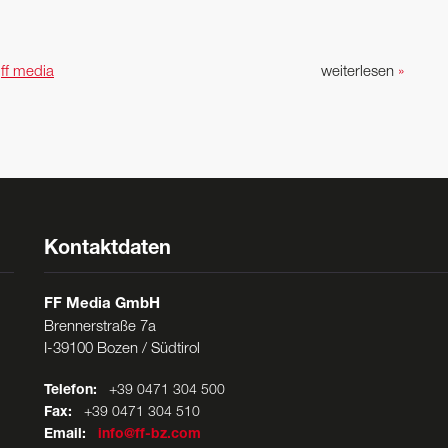
n
ff media
weiterlesen
»
Kontaktdaten
FF Media GmbH
Brennerstraße 7a
I-39100 Bozen / Südtirol
Telefon:
+39 0471 304 500
Fax:
+39 0471 304 510
Email:
info@ff-bz.com