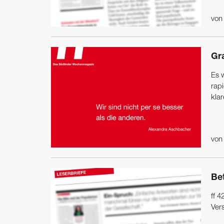
vo
Gr
Es 
rapi
kla
vo
Be
ff 
Ver