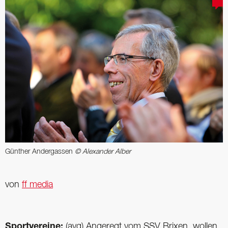
Günther Andergassen
© Alexander Alber
von
ff media
Sportvereine:
(avg) Angeregt vom SSV Brixen, wollen