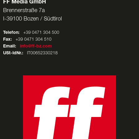
FF Media GmbH
Brennerstraße 7a
I-39100 Bozen / Südtirol
Telefon:
+39 0471 304 500
Fax:
+39 0471 304 510
Email:
info@ff-bz.com
USt-IdNr.:
IT00652330218