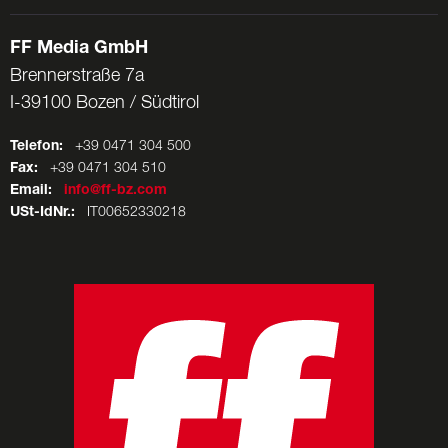
FF Media GmbH
Brennerstraße 7a
I-39100 Bozen / Südtirol
Telefon:
+39 0471 304 500
Fax:
+39 0471 304 510
Email:
info@ff-bz.com
USt-IdNr.:
IT00652330218