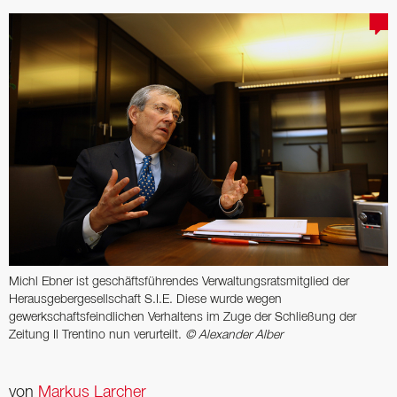
Michl Ebner ist geschäftsführendes Verwaltungsratsmitglied der
Herausgebergesellschaft S.I.E. Diese wurde wegen
gewerkschaftsfeindlichen Verhaltens im Zuge der Schließung der
Zeitung Il Trentino nun verurteilt.
© Alexander Alber
von
Markus Larcher