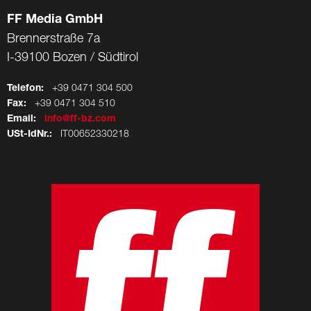
FF Media GmbH
Brennerstraße 7a
I-39100 Bozen / Südtirol
Telefon:
+39 0471 304 500
Fax:
+39 0471 304 510
Email:
info@ff-bz.com
USt-IdNr.:
IT00652330218