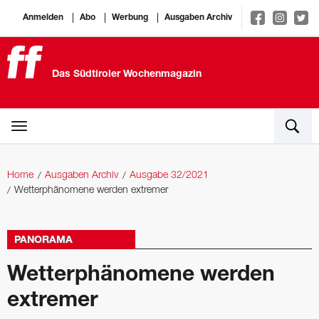
Anmelden
Abo
Werbung
Ausgaben Archiv
Das Südtiroler Wochenmagazin
Home
Ausgaben Archiv
Ausgabe 32/2021
Wetterphänomene werden extremer
PANORAMA
Wetterphänomene werden
extremer