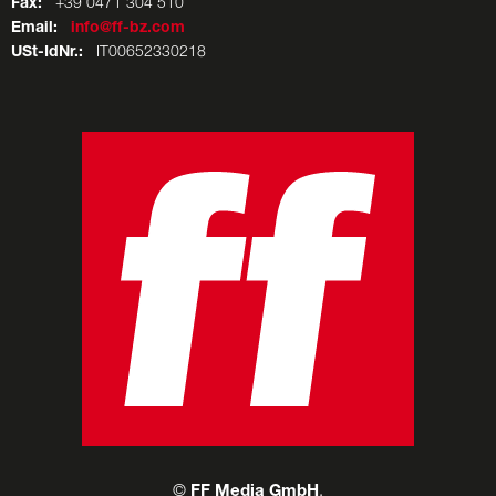
Fax:
+39 0471 304 510
Email:
info@ff-bz.com
USt-IdNr.:
IT00652330218
©
FF Media GmbH
.