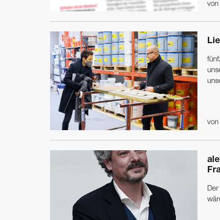
vo
Lie
fünf
uns
unse
vo
al
Fr
Der
wär