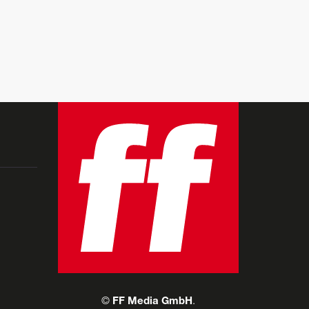
©
FF Media GmbH
.