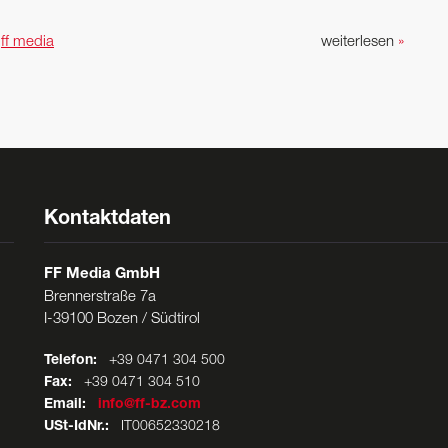
n
ff media
weiterlesen
»
Kontaktdaten
FF Media GmbH
Brennerstraße 7a
I-39100 Bozen / Südtirol
Telefon:
+39 0471 304 500
Fax:
+39 0471 304 510
Email:
info@ff-bz.com
USt-IdNr.:
IT00652330218