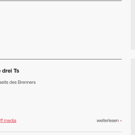
 drei Ts
seits des Brenners
n
ff media
weiterlesen
»