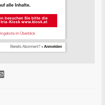
auf alle Inhalte.
n besuchen Sie bitte die
tria-Kiosk www.kiosk.at
ngebote im Überblick
Bereits Abonnent?
» Anmelden