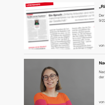
„R
Der
9/2
vo
Na
Nad
der
vo