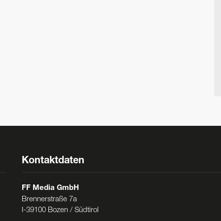
Kontaktdaten
FF Media GmbH
Brennerstraße 7a
I-39100 Bozen / Südtirol