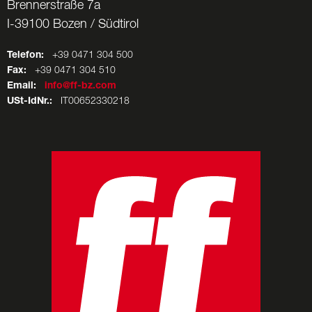
Brennerstraße 7a
I-39100 Bozen / Südtirol
Telefon:
+39 0471 304 500
Fax:
+39 0471 304 510
Email:
info@ff-bz.com
USt-IdNr.:
IT00652330218