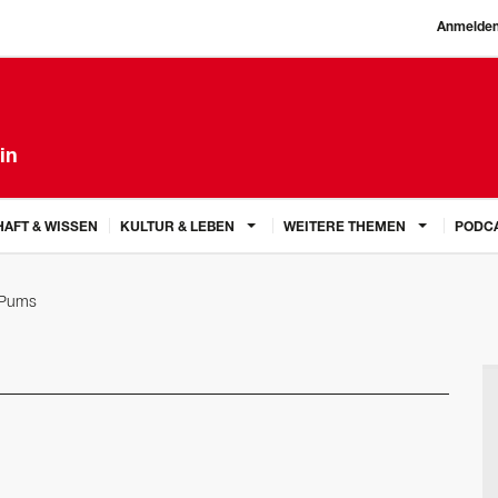
Anmelde
in
AFT & WISSEN
KULTUR & LEBEN
WEITERE THEMEN
PODC
 Pums