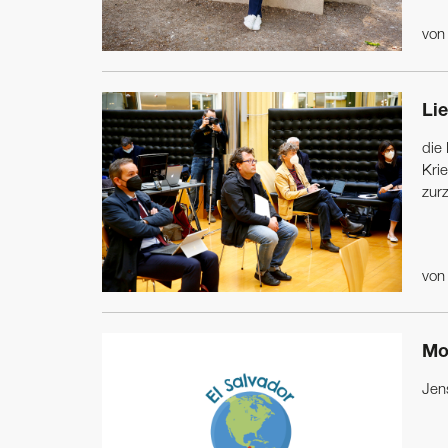
vo
Lie
die 
Kri
zurz
vo
Mo
Jen