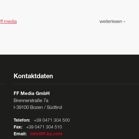
n
ff media
weiterlesen
»
Kontaktdaten
FF Media GmbH
Brennerstraße 7a
I-39100 Bozen / Südtirol
Telefon:
+39 0471 304 500
Fax:
+39 0471 304 510
Email:
info@ff-bz.com