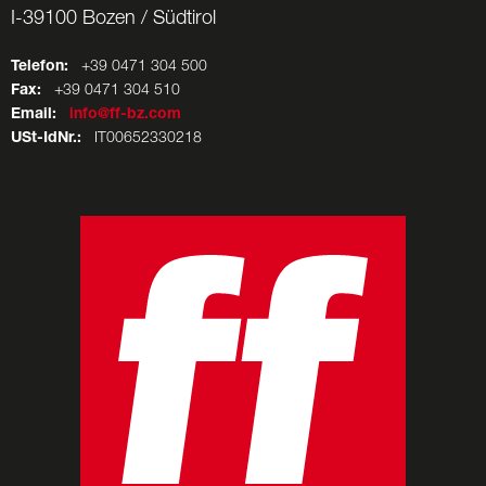
I-39100 Bozen / Südtirol
Telefon:
+39 0471 304 500
Fax:
+39 0471 304 510
Email:
info@ff-bz.com
USt-IdNr.:
IT00652330218