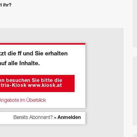
t ihr?
zt die ff und Sie erhalten
auf alle Inhalte.
n besuchen Sie bitte die
tria-Kiosk www.kiosk.at
ngebote im Überblick
Bereits Abonnent?
» Anmelden