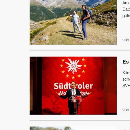
Am 
Dabe
geli
vo
Es 
Klim
sch
SVP
vo