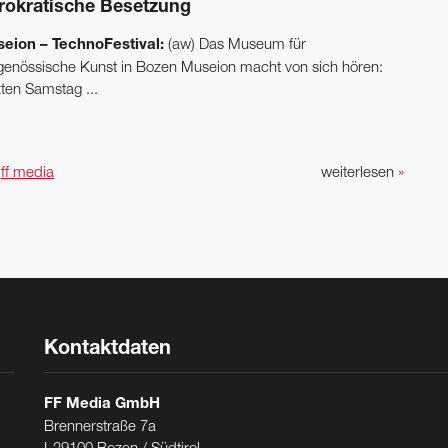
rokratische Besetzung
eion – TechnoFestival:
(aw) Das Museum für
tgenössische Kunst in Bozen Museion macht von sich hören:
zten Samstag ...
n
ff media
weiterlesen
»
Kontaktdaten
FF Media GmbH
Brennerstraße 7a