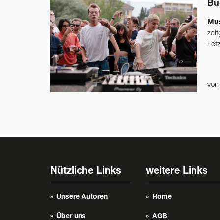
Bü
Mus
zei
Let
vo
Nützliche Links
weitere Links
Unsere Autoren
Home
Über uns
AGB