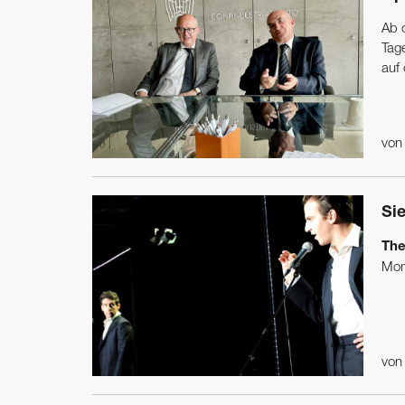
Ab 
Tag
auf 
vo
Si
The
Mom
vo