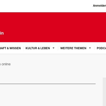
Anmelde
in
AFT & WISSEN
KULTUR & LEBEN
WEITERE THEMEN
PODC
n online