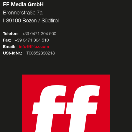
FF Media GmbH
Brennerstraße 7a
I-39100 Bozen / Südtirol
Telefon:
+39 0471 304 500
Fax:
+39 0471 304 510
Email:
info@ff-bz.com
USt-IdNr.:
IT00652330218