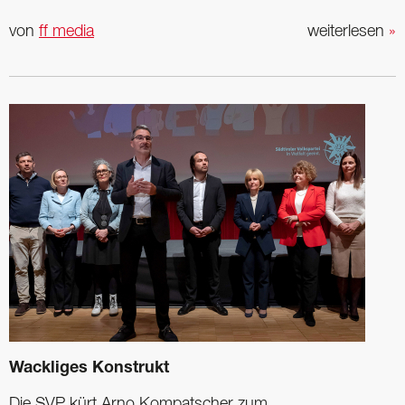
von
ff media
weiterlesen
»
Wackliges Konstrukt
Die SVP kürt Arno Kompatscher zum