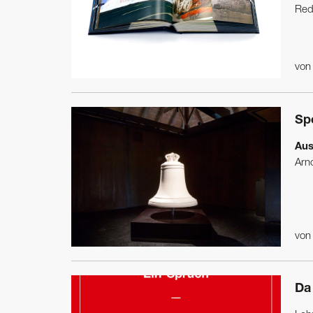
Red
vo
Sp
Aus
Arno
vo
Da