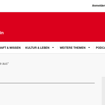
Anmelde
in
AFT & WISSEN
KULTUR & LEBEN
WEITERE THEMEN
PODC
te aus“