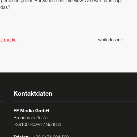
rpersonen geben Rai Südtirol ein Interview. Anonym. Was sagt
 das?
n
ff media
weiterlesen
»
Kontaktdaten
FF Media GmbH
Brennerstraße 7a
I-39100 Bozen / Südtirol