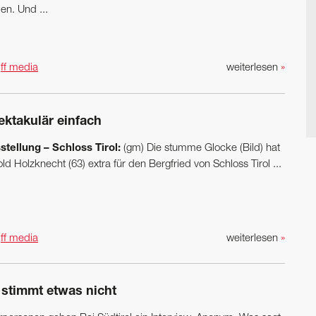
en. Und ...
n
ff media
weiterlesen
»
ektakulär einfach
stellung – Schloss Tirol:
(gm) Die stumme Glocke (Bild) hat
ld Holzknecht (63) extra für den Bergfried von Schloss Tirol ...
n
ff media
weiterlesen
»
 stimmt etwas nicht