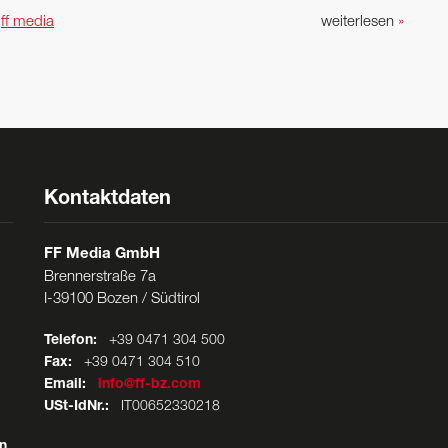
n
ff media
weiterlesen
»
Kontaktdaten
FF Media GmbH
Brennerstraße 7a
I-39100 Bozen / Südtirol
Telefon:
+39 0471 304 500
Fax:
+39 0471 304 510
Email:
info@ff-bz.com
USt-IdNr.:
IT00652330218
n