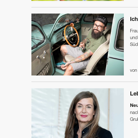
Ich
Frau
und
Südt
vo
Le
Neu
nac
Grub