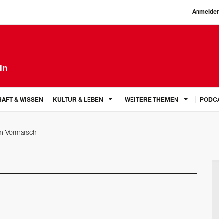
Anmelde
in
AFT & WISSEN
KULTUR & LEBEN
WEITERE THEMEN
PODC
im Vormarsch