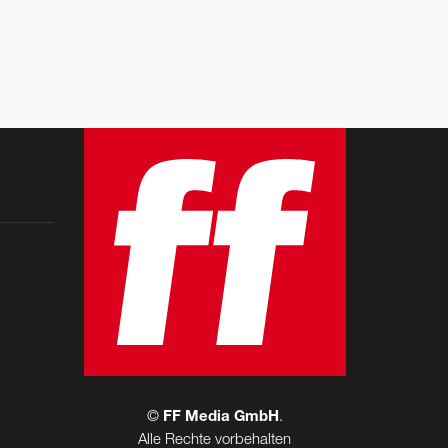
©
FF Media GmbH
.
Alle Rechte vorbehalten