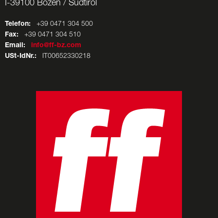
I-39100 Bozen / Südtirol
Telefon:
+39 0471 304 500
Fax:
+39 0471 304 510
Email:
info@ff-bz.com
USt-IdNr.:
IT00652330218