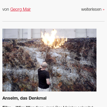
von
Georg Mair
weiterlesen
»
Anselm, das Denkmal