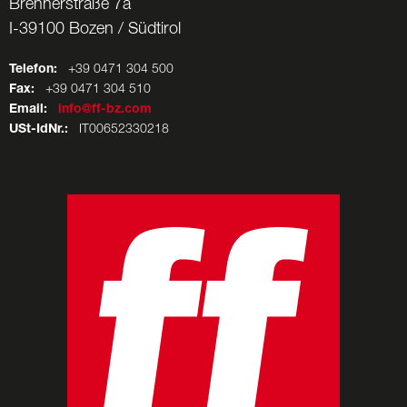
Brennerstraße 7a
I-39100 Bozen / Südtirol
Telefon:
+39 0471 304 500
Fax:
+39 0471 304 510
Email:
info@ff-bz.com
USt-IdNr.:
IT00652330218