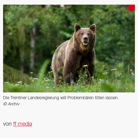
Die Trentiner Landesregierung will Problembären töten lassen.
© Archiv
von
ff media