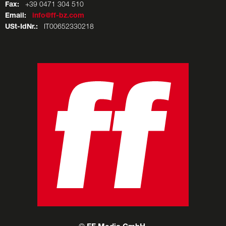
Fax:
+39 0471 304 510
Email:
info@ff-bz.com
USt-IdNr.:
IT00652330218