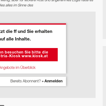
 wenig, aber für leckere Kost und angenehmes Logis hätte es
es alles im Sinne des
zt die ff und Sie erhalten
auf alle Inhalte.
n besuchen Sie bitte die
tria-Kiosk www.kiosk.at
ngebote im Überblick
Bereits Abonnent?
» Anmelden