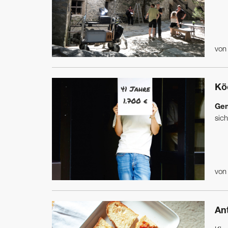
vo
Kö
Gem
sic
vo
Ant