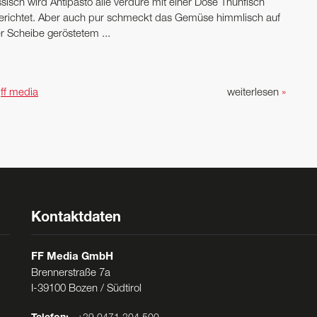
sisch wird Antipasto alle verdure mit einer Dose Thunfisch
erichtet. Aber auch pur schmeckt das Gemüse himmlisch auf
r Scheibe geröstetem ...
n
ff media
weiterlesen
»
Kontaktdaten
FF Media GmbH
Brennerstraße 7a
I-39100 Bozen / Südtirol