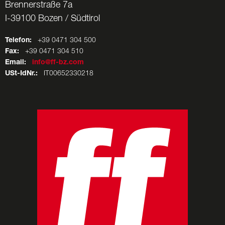
Brennerstraße 7a
I-39100 Bozen / Südtirol
Telefon:
+39 0471 304 500
Fax:
+39 0471 304 510
Email:
info@ff-bz.com
USt-IdNr.:
IT00652330218