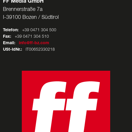
FF Media GmbH
Brennerstraße 7a
I-39100 Bozen / Südtirol
Telefon:
+39 0471 304 500
Fax:
+39 0471 304 510
Email:
info@ff-bz.com
USt-IdNr.:
IT00652330218