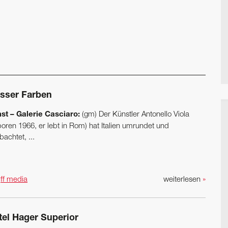
sser Farben
st – Galerie Casciaro:
(gm) Der Künstler Antonello Viola
boren 1966, er lebt in Rom) hat Italien umrundet und
achtet, ...
n
ff media
weiterlesen
»
tel Hager Superior