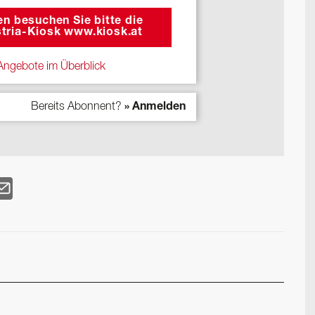
n besuchen Sie bitte die
tria-Kiosk www.kiosk.at
ngebote im Überblick
Bereits Abonnent?
» Anmelden