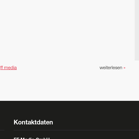
n
ff media
weiterlesen
»
Kontaktdaten