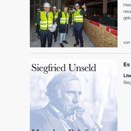
Hei
neu
geka
vo
Es
Lit
Sie