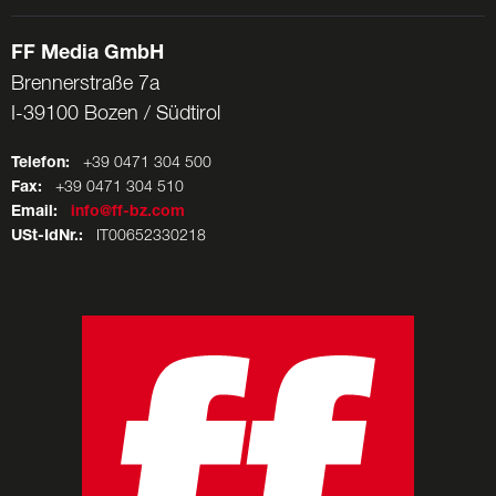
FF Media GmbH
Brennerstraße 7a
I-39100 Bozen / Südtirol
Telefon:
+39 0471 304 500
Fax:
+39 0471 304 510
Email:
info@ff-bz.com
USt-IdNr.:
IT00652330218