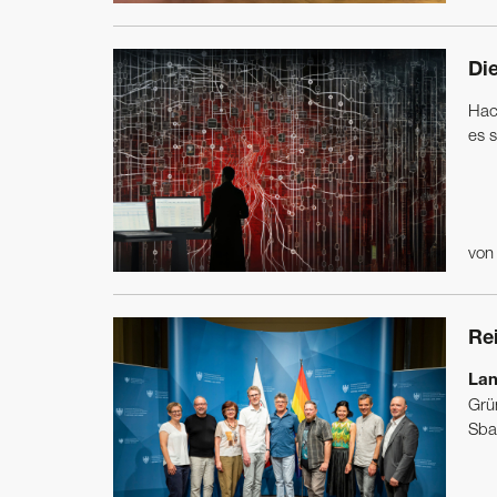
Di
Hac
es 
vo
Re
Lan
Grü
Sbar