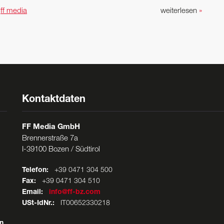
n
ff media
weiterlesen
»
Kontaktdaten
FF Media GmbH
Brennerstraße 7a
I-39100 Bozen / Südtirol
Telefon:
+39 0471 304 500
Fax:
+39 0471 304 510
Email:
info@ff-bz.com
USt-IdNr.:
IT00652330218
n