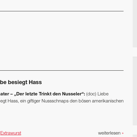
ebe besiegt Hass
ater – „Der letzte Trinkt den Nusseler“:
(doc) Liebe
iegt Hass, ein giftiger Nussschnaps den bösen amerikanischen
n
Extrawurst
weiterlesen
»