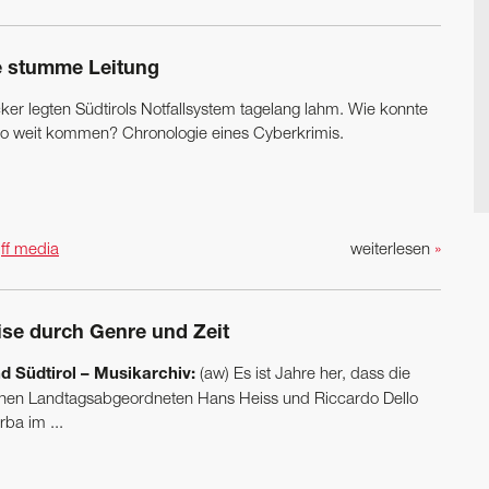
e stumme Leitung
ker legten Südtirols Notfallsystem tagelang lahm. Wie konnte
so weit kommen? Chronologie eines Cyberkrimis.
n
ff media
weiterlesen
»
ise durch Genre und Zeit
d Südtirol – Musikarchiv:
(aw) Es ist Jahre her, dass die
nen Landtagsabgeordneten Hans Heiss und Riccardo Dello
ba im ...