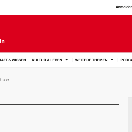
Anmelde
in
AFT & WISSEN
KULTUR & LEBEN
WEITERE THEMEN
PODC
Phase