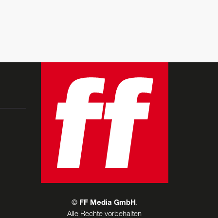
©
FF Media GmbH
.
Alle Rechte vorbehalten