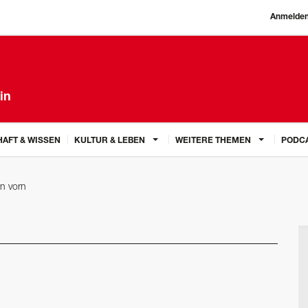
Anmelde
in
AFT & WISSEN
KULTUR & LEBEN
WEITERE THEMEN
PODC
on vorn