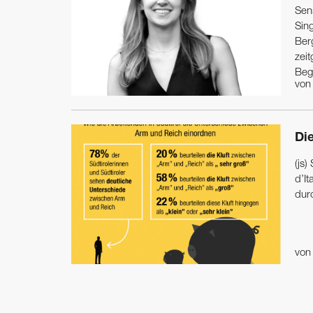
Sens
Sing
Ber
zeit
Beg
vo
Di
(js)
d’It
durc
vo