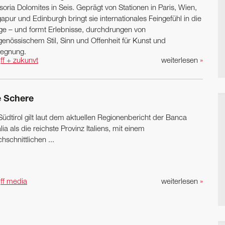
oria Dolomites in Seis. Geprägt von Stationen in Paris, Wien,
apur und Edinburgh bringt sie internationales ­Feingefühl in die
ge – und formt Erlebnisse, durchdrungen von
genössischem Stil, Sinn und Offenheit für Kunst und
egnung.
n
ff + zukunvt
weiterlesen
»
e Schere
 Südtirol gilt laut dem aktuellen Regionenbericht der Banca
alia als die reichste Provinz Italiens, mit einem
hschnittlichen ...
n
ff media
weiterlesen
»