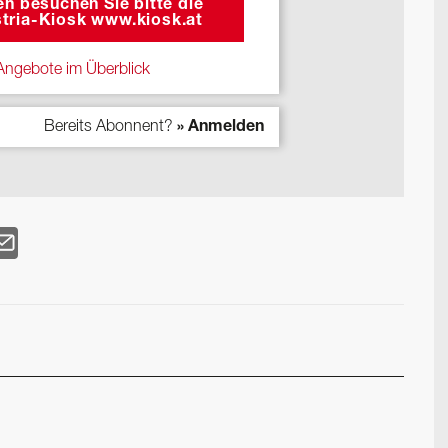
n besuchen Sie bitte die
tria-Kiosk www.kiosk.at
ngebote im Überblick
Bereits Abonnent?
» Anmelden