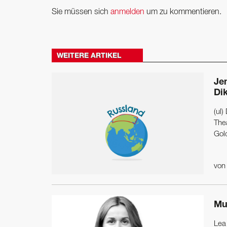
Sie müssen sich
anmelden
um zu kommentieren.
WEITERE ARTIKEL
Je
Dik
(ul
The
Gol
vo
Mu
Lea 