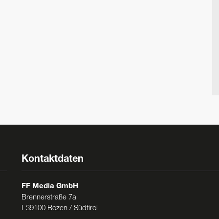
Kontaktdaten
FF Media GmbH
Brennerstraße 7a
I-39100 Bozen / Südtirol