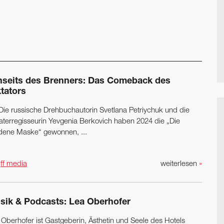
nseits des Brenners: Das Comeback des
tators
) Die russische Drehbuchautorin Svetlana Petriychuk und die
aterregisseurin Yevgenia Berkovich haben 2024 die „Die
dene Maske“ gewonnen, ...
n
ff media
weiterlesen
»
sik & Podcasts: Lea Oberhofer
Oberhofer ist Gast­geberin, Ästhetin und Seele des Hotels