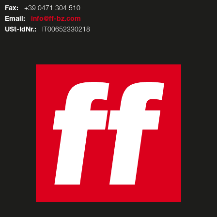
Fax:
+39 0471 304 510
Email:
info@ff-bz.com
USt-IdNr.:
IT00652330218