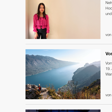
Neha
Hoc
und
vo
Von
Vom 
19. 
Wan
vo