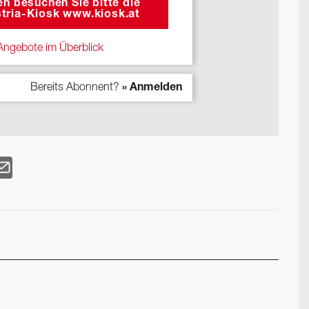
n besuchen Sie bitte die
tria-Kiosk www.kiosk.at
ngebote im Überblick
Bereits Abonnent?
» Anmelden