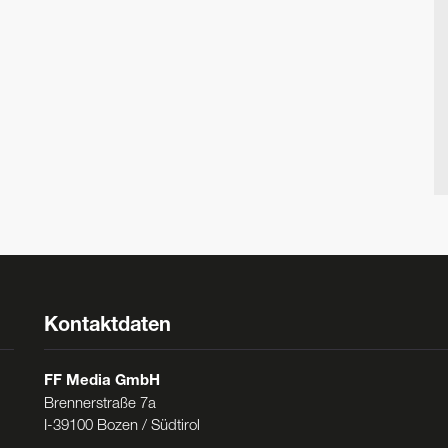
Kontaktdaten
FF Media GmbH
Brennerstraße 7a
I-39100 Bozen / Südtirol