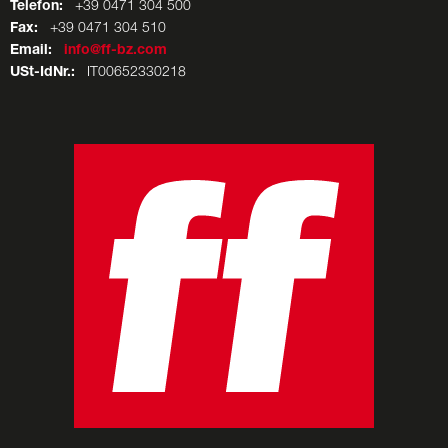
Telefon:
+39 0471 304 500
Fax:
+39 0471 304 510
Email:
info@ff-bz.com
USt-IdNr.:
IT00652330218