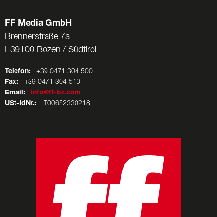
FF Media GmbH
Brennerstraße 7a
I-39100 Bozen / Südtirol
Telefon:
+39 0471 304 500
Fax:
+39 0471 304 510
Email:
info@ff-bz.com
USt-IdNr.:
IT00652330218