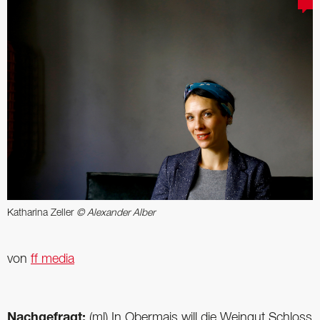
Katharina Zeller
© Alexander Alber
von
ff media
Nachgefragt:
(ml) In Obermais will die Weingut Schloss