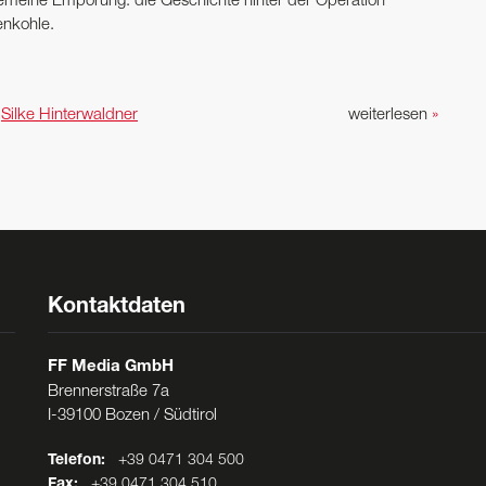
gemeine Empörung: die Geschichte hinter der Operation
enkohle.
n
Silke Hinterwaldner
weiterlesen
»
Kontaktdaten
FF Media GmbH
Brennerstraße 7a
I-39100 Bozen / Südtirol
Telefon:
+39 0471 304 500
Fax:
+39 0471 304 510