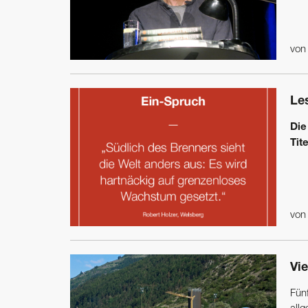
vo
Les
Die
Tit
vo
Vie
Fün