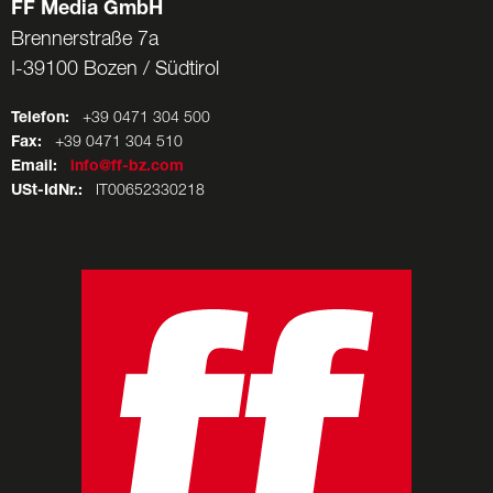
FF Media GmbH
Brennerstraße 7a
I-39100 Bozen / Südtirol
Telefon:
+39 0471 304 500
Fax:
+39 0471 304 510
Email:
info@ff-bz.com
USt-IdNr.:
IT00652330218