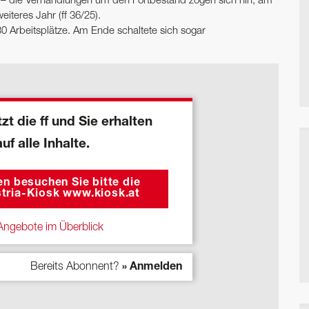
 – die Verhandlungen um den Fortbestand zogen sich hin, am
iteres Jahr (ff 36/25).
0 Arbeitsplätze. Am Ende schaltete sich sogar
zt die ff und Sie erhalten
auf alle Inhalte.
n besuchen Sie bitte die
tria-Kiosk www.kiosk.at
ngebote im Überblick
Bereits Abonnent?
» Anmelden