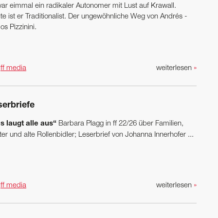
war eimmal ein radikaler Autonomer mit Lust auf Krawall.
e ist er ­Traditionalist. Der ­ungewöhnliche Weg von Andrés ­
os Pizzinini.
n
ff media
weiterlesen
»
serbriefe
s laugt alle aus“
Barbara Plagg in ff 22/26 über Familien,
er und alte Rollenbidler; ­Leserbrief von Johanna Innerhofer ...
n
ff media
weiterlesen
»