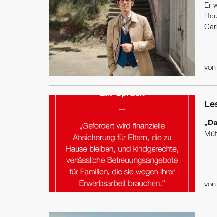
Er 
Heut
Carl
vo
Le
„Da
Mütt
vo