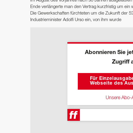
im August des Vorjahres nach 30 Jahren ausgelaufen
Ende verlängerte man den Vertrag kurzfristig um ein we
Die Gewerkschaften fürchteten um die Zukunft der 53
Industrieminister Adolfi Urso ein, von ihm wurde
Abonnieren Sie jet
Zugriff 
Für Einzelausgabe
Webseite des Aus
Unsere Abo-A