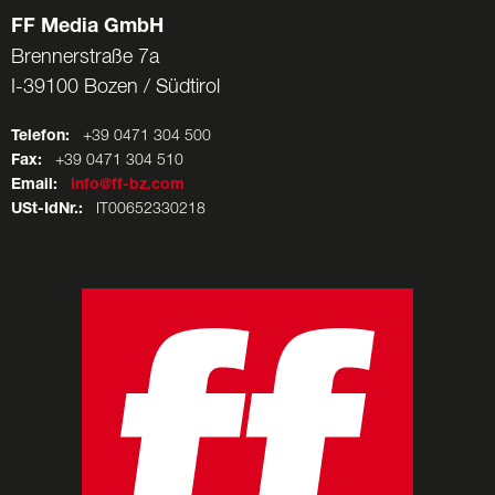
FF Media GmbH
Brennerstraße 7a
I-39100 Bozen / Südtirol
Telefon:
+39 0471 304 500
Fax:
+39 0471 304 510
Email:
info@ff-bz.com
USt-IdNr.:
IT00652330218