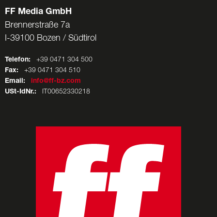
FF Media GmbH
Brennerstraße 7a
I-39100 Bozen / Südtirol
Telefon:
+39 0471 304 500
Fax:
+39 0471 304 510
Email:
info@ff-bz.com
USt-IdNr.:
IT00652330218