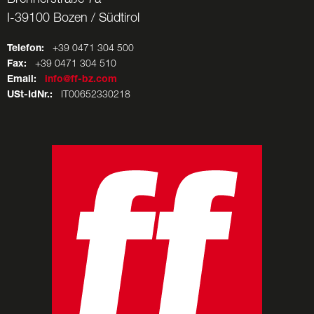
I-39100 Bozen / Südtirol
Telefon:
+39 0471 304 500
Fax:
+39 0471 304 510
Email:
info@ff-bz.com
USt-IdNr.:
IT00652330218